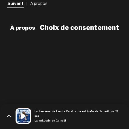
newsletter
Suivant
À propos
|
le shop
Choix de consentement
À propos
La berceuse de Laurie Peret - La matinale de la nuit du 26
mai
La matinale de la nuit