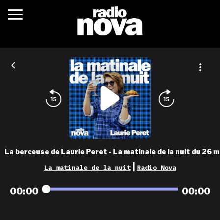
c’était quoi ?
actualités
podcasts
fréquences
nova aime
La berceuse de Laurie Peret - La matinale de la nuit du 26 m
les grilles
|
La matinale de la nuit
Radio Nova
playlists
00:00
00:00
les radios