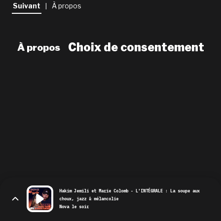
newsletter
Suivant
À propos
|
le shop
Choix de consentement
À propos
Hakim Jemili et Marie Colomb - L'INTÉGRALE : La soupe aux
choux, jazz & mélancolie
Nova le soir