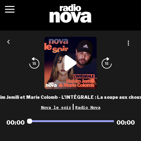
c’était quoi ?
actualités
podcasts
fréquences
nova aime
m Jemili et Marie Colomb - L'INTÉGRALE : La soupe aux choux
les grilles
|
Nova le soir
Radio Nova
playlists
00:00
00:00
les radios