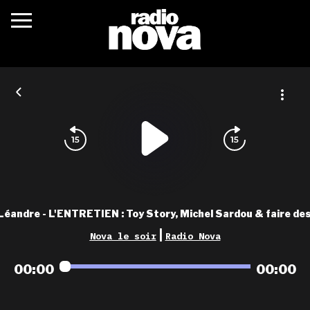
c’était quoi ?
actualités
podcasts
fréquences
nova aime
Léandre - L'ENTRETIEN : Toy Story, Michel Sardou & faire de
les grilles
|
Nova le soir
Radio Nova
playlists
00:00
00:00
les radios