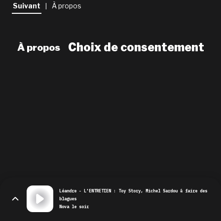
newsletter
Suivant
À propos
|
le shop
Choix de consentement
À propos
Léandre - L'ENTRETIEN : Toy Story, Michel Sardou & faire des
blagues
Nova le soir