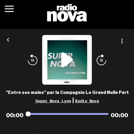
c’était quoi ?
actualités
podcasts
fréquences
nova aime
"Entre ses mains" par la Compagnie Le Grand Nulle Part
les grilles
|
Super Nova Lyon
Radio Nova
playlists
00:00
00:00
les radios