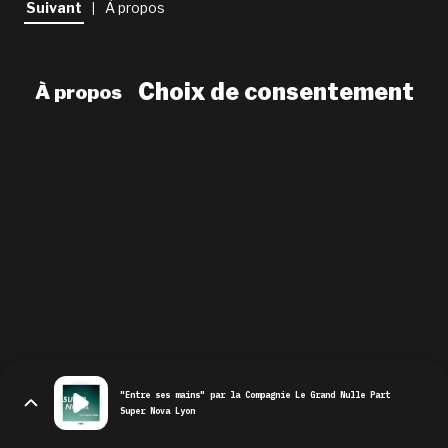
Suivant
À propos
|
newsletter
le shop
Choix de consentement
À propos
"Entre ses mains" par la Compagnie Le Grand Nulle Part
Super Nova Lyon