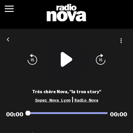
c’était quoi ?
actualités
podcasts
fréquences
nova aime
Très chère Nova, "la trou story"
les grilles
|
Super Nova Lyon
Radio Nova
playlists
00:00
00:00
les radios