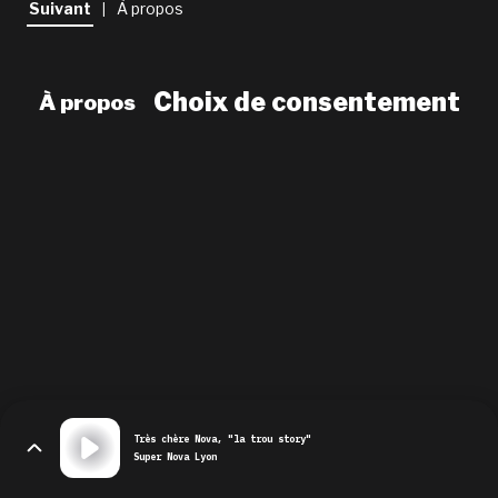
Suivant
À propos
|
newsletter
le shop
Choix de consentement
À propos
Très chère Nova, "la trou story"
Super Nova Lyon