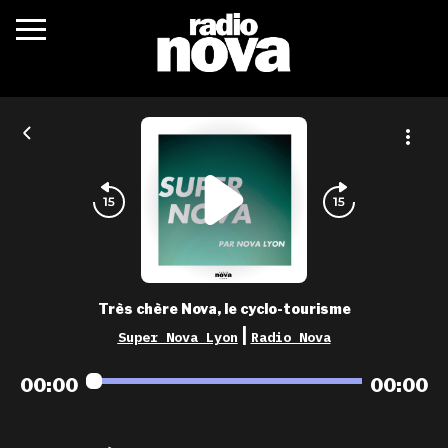
c’était quoi ?
actualités
podcasts
fréquences
nova aime
Très chère Nova, le cyclo-tourisme
les grilles
|
Super Nova Lyon
Radio Nova
playlists
00:00
00:00
les radios