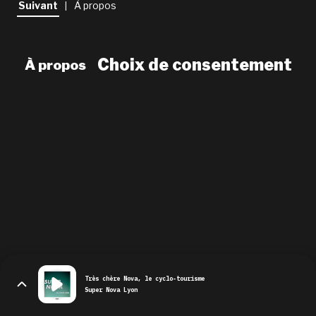
Suivant
À propos
|
newsletter
le shop
Choix de consentement
À propos
Très chère Nova, le cyclo-tourisme
Super Nova Lyon