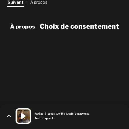
Suivant
À propos
|
newsletter
le shop
Choix de consentement
À propos
Manège à trois invite Anais Leszcynska
Teuf d’appart