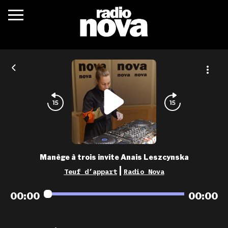
c’était quoi ?
actualités
podcasts
fréquences
nova aime
Manège à trois invite Anais Leszcynska
les grilles
|
Teuf d’appart
Radio Nova
playlists
00:00
00:00
les radios