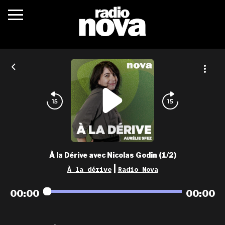
c’était quoi ?
actualités
podcasts
fréquences
nova aime
À la Dérive avec Nicolas Godin (1/2)
les grilles
|
À la dérive
Radio Nova
playlists
00:00
00:00
les radios