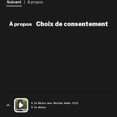
Suivant
À propos
|
newsletter
le shop
Choix de consentement
À propos
À la Dérive avec Nicolas Godin (1/2)
À la dérive