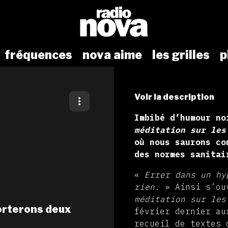
fréquences
nova aime
les grilles
p
Voir la description
Imbibé d’humour no
méditation sur les
où nous saurons co
des normes sanitai
«
Errer dans un hy
rien
. » Ainsi s’o
méditation sur les
porterons deux
février dernier au
recueil de textes