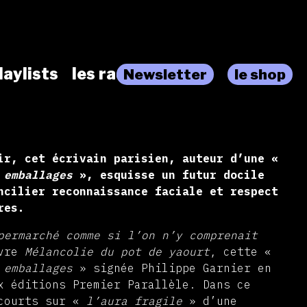
laylists
les radios
Newsletter
le shop
ir, cet écrivain parisien, auteur d’une «
 emballages
», esquisse un futur docile
ncilier reconnaissance faciale et respect
res.
permarché comme si l’on n’y comprenait
uvre
Mélancolie du pot de yaourt
, cette «
 emballages
» signée Philippe Garnier en
x éditions Premier Parallèle. Dans ce
 courts sur «
l’aura fragile
» d’une