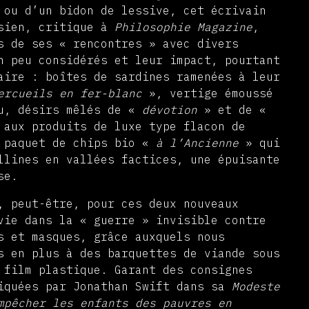
 ou d’un bidon de lessive, cet écrivain
isien, critique à
Philosophie Magazine
,
s de ses « rencontres » avec divers
n peu considérés et leur impact, pourtant
aire : boîtes de sardines ramenées à leur
ercueils en fer-blanc
», vertige émoussé
au, désirs mêlés de «
dévotion
» et de «
aux produits de luxe type flacon de
e paquet de chips bio «
à l’Ancienne
» qui
llines en vallées factices, une épuisante
se.
, peut-être, pour ces deux nouveaux
vie dans la « guerre » invisible contre
s et masques, grâce auxquels nous
s en plus à des barquettes de viande sous
 film plastique. Garant des consignes
iquées par Jonathan Swift dans sa
Modeste
mpêcher les enfants des pauvres en