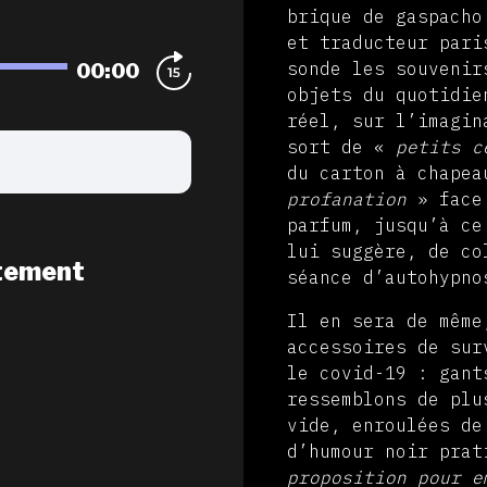
brique de gaspacho
et traducteur par
00:00
sonde les souvenir
objets du quotidie
réel, sur l’imagin
sort de «
petits c
du carton à chape
profanation
» face 
parfum, jusqu’à c
lui suggère, de co
tement
séance d’autohypno
Il en sera de même
accessoires de sur
le covid-19 : gant
ressemblons de plu
vide, enroulées de
d’humour noir prat
proposition pour e