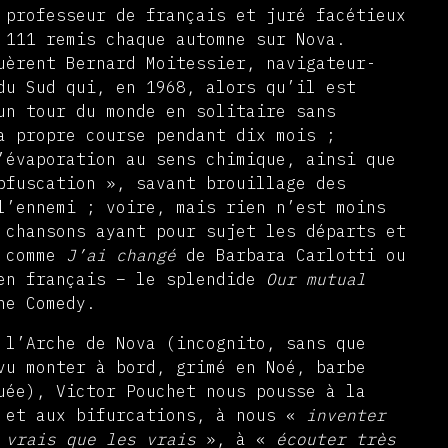
 professeur de français et juré facétieux
 111 remis chaque automne sur Nova.
uèrent Bernard Moitessier, navigateur-
du Sud qui, en 1968, alors qu’il est
un tour du monde en solitaire sans
a propre course pendant dix mois ;
’évaporation au sens chimique, ainsi que
bfuscation », savant brouillage des
l’ennemi ; voire, mais rien n’est moins
 chansons ayant pour sujet les départs et
, comme
J’ai changé
de Barbara Carlotti ou
 en français – le splendide
Our mutual
ne Comedy.
 l’Arche de Nova (incognito, sans que
vu monter à bord, grimé en Noé, barbe
uée), Victor Pouchet nous pousse à la
 et aux bifurcations, à nous «
inventer
 vrais que les vrais
», à «
écouter très