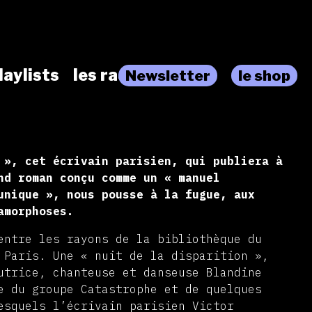
laylists
les radios
Newsletter
le shop
 », cet écrivain parisien, qui publiera à
nd roman conçu comme un « manuel
unique », nous pousse à la fugue, aux
amorphoses.
entre les rayons de la bibliothèque du
 Paris. Une « nuit de la disparition »,
utrice, chanteuse et danseuse Blandine
e du groupe Catastrophe et de quelques
esquels l’écrivain parisien Victor