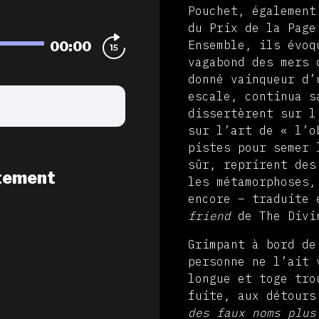
Pouchet, également
du Prix de la Page
00:00
Ensemble, ils évoq
vagabond des mers 
donné vainqueur d’
escale, continua s
dissertèrent sur l
sur l’art de « l’o
pistes pour semer 
sûr, reprirent des
tement
les métamorphoses
encore – traduite
friend
de The Divi
Grimpant à bord de
personne ne l’ait 
longue et toge tro
fuite, aux détours
des faux noms plus