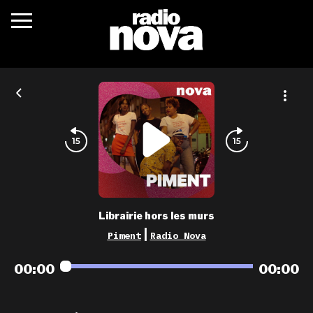
c’était quoi ?
actualités
podcasts
fréquences
nova aime
Librairie hors les murs
les grilles
|
Piment
Radio Nova
playlists
00:00
00:00
les radios