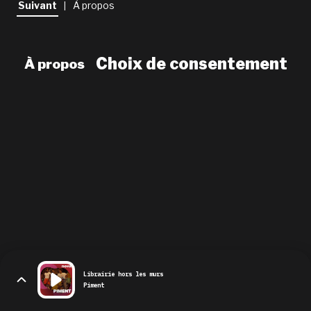
Suivant
À propos
|
newsletter
le shop
Choix de consentement
À propos
Librairie hors les murs
Piment