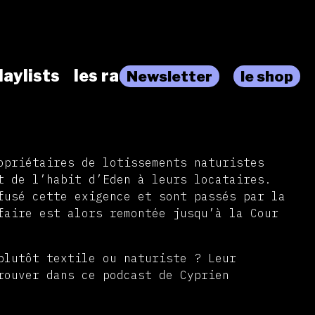
laylists
les radios
Newsletter
le shop
opriétaires de lotissements naturistes
t de l’habit d’Eden à leurs locataires.
fusé cette exigence et sont passés par la
faire est alors remontée jusqu’à la Cour
.
plutôt textile ou naturiste ? Leur
rouver dans ce podcast de Cyprien