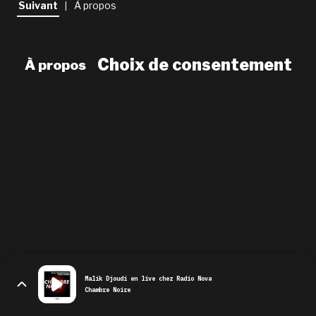
Suivant
À propos
|
newsletter
le shop
Choix de consentement
À propos
Malik Djoudi en live chez Radio Nova
Chambre Noire