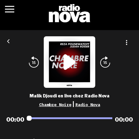
c’était quoi ?
actualités
podcasts
fréquences
nova aime
Malik Djoudi en live chez Radio Nova
les grilles
|
Chambre Noire
Radio Nova
playlists
00:00
00:00
les radios