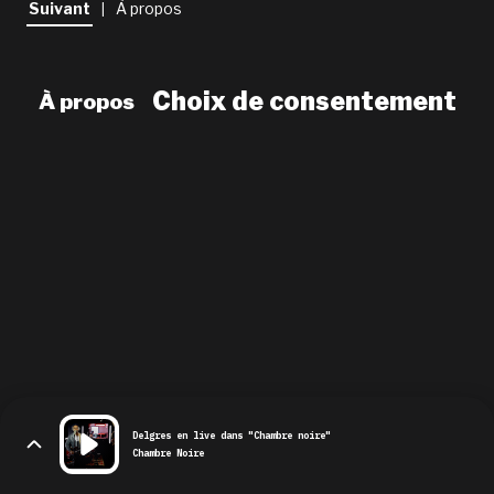
Suivant
À propos
|
newsletter
le shop
Choix de consentement
À propos
Delgres en live dans "Chambre noire"
Chambre Noire