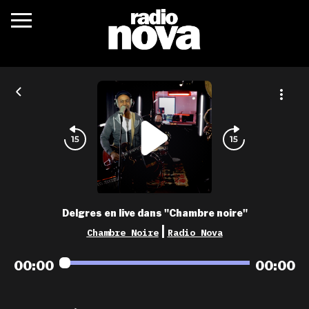
c’était quoi ?
actualités
podcasts
fréquences
nova aime
Delgres en live dans "Chambre noire"
les grilles
|
Chambre Noire
Radio Nova
playlists
00:00
00:00
les radios