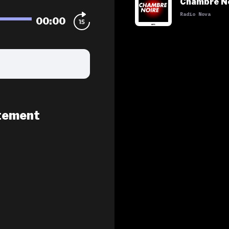
Chambre N
Radio Nova
00:00
tement