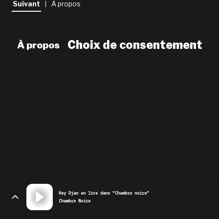
Suivant
À propos
|
newsletter
le shop
Choix de consentement
À propos
Hey Djan en live dans "Chambre noire"
Chambre Noire