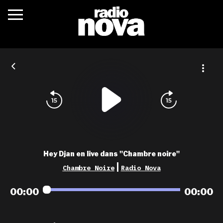
c’était quoi ?
actualités
podcasts
fréquences
nova aime
Hey Djan en live dans "Chambre noire"
les grilles
|
Chambre Noire
Radio Nova
playlists
00:00
00:00
les radios