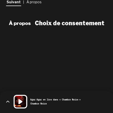
Suivant
À propos
|
newsletter
le shop
Choix de consentement
À propos
Agar Agar en live dans « Chambre Noire »
Chambre Noire