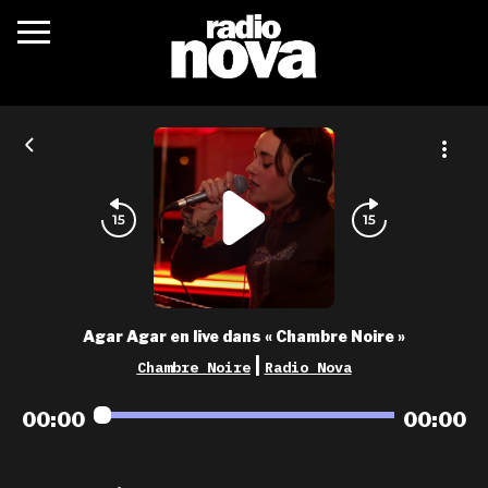
c’était quoi ?
actualités
podcasts
fréquences
nova aime
Agar Agar en live dans « Chambre Noire »
les grilles
|
Chambre Noire
Radio Nova
playlists
00:00
00:00
les radios