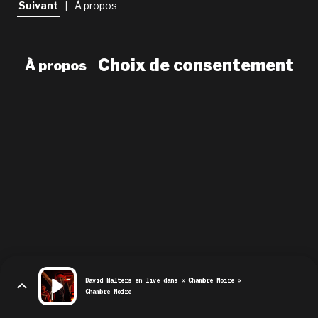
Suivant
À propos
|
newsletter
le shop
Choix de consentement
À propos
David Walters en live dans « Chambre Noire »
Chambre Noire