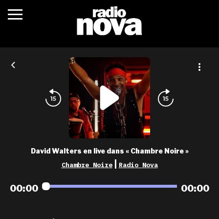
c’était quoi ?
actualités
podcasts
fréquences
nova aime
David Walters en live dans « Chambre Noire »
les grilles
|
Chambre Noire
Radio Nova
playlists
00:00
00:00
les radios