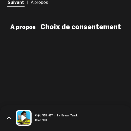
Suivant
À propos
|
newsletter
le shop
Choix de consentement
À propos
Ch@t_VDB #27 : La Dream Track
Chat VDB