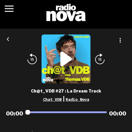
c’était quoi ?
actualités
podcasts
fréquences
nova aime
Ch@t_VDB #27 : La Dream Track
les grilles
|
Chat VDB
Radio Nova
playlists
00:00
00:00
les radios