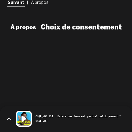
Suivant
À propos
|
newsletter
le shop
Choix de consentement
À propos
Ch@t_VDB #34 : Est-ce que Nova est partial politiquement ?
Chat VDB