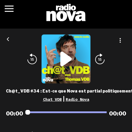
c’était quoi ?
actualités
podcasts
fréquences
nova aime
Ch@t_VDB #34 : Est-ce que Nova est partial politiquement
les grilles
|
Chat VDB
Radio Nova
playlists
00:00
00:00
les radios