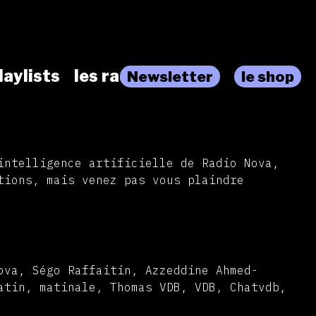
laylists
les radios
Newsletter
le shop
intelligence artificielle de Radio Nova,
tions, mais venez pas vous plaindre
ova, Ségo Raffaitin, Azzeddine Ahmed-
atin, matinale, Thomas VDB, VDB, Chatvdb,