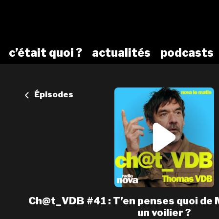
c’était quoi ?
actualités
podcasts
Épisodes
Ch@t_VDB #41 : T’en penses quoi de 
un voilier ?