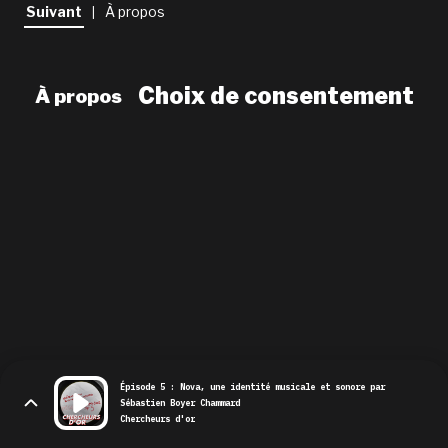
newsletter
Suivant
À propos
|
le shop
Choix de consentement
À propos
Épisode 5 : Nova, une identité musicale et sonore par
Sébastien Boyer Chammard
Chercheurs d'or