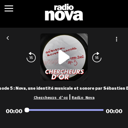
c’était quoi ?
actualités
podcasts
fréquences
nova aime
sode 5 : Nova, une identité musicale et sonore par Sébastie
les grilles
|
Chercheurs d'or
Radio Nova
playlists
00:00
00:00
les radios