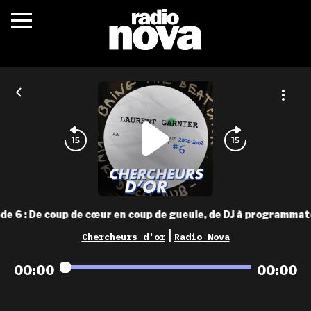
c’était quoi ?
actualités
podcasts
fréquences
nova aime
de 6 : De coup de cœur en coup de gueule, de DJ à programma
les grilles
|
Chercheurs d'or
Radio Nova
playlists
00:00
00:00
les radios