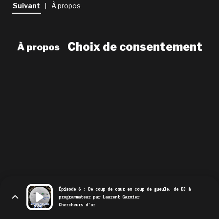
newsletter
Suivant
À propos
|
le shop
Choix de consentement
À propos
Épisode 6 : De coup de cœur en coup de gueule, de DJ à
programmateur par Laurent Garnier
Chercheurs d'or