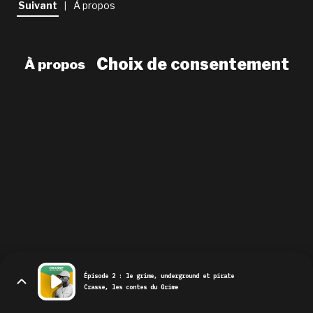
Suivant
À propos
|
newsletter
le shop
Choix de consentement
À propos
Épisode 2 : le grime, underground et pirate
Crasse, les contes du Grime