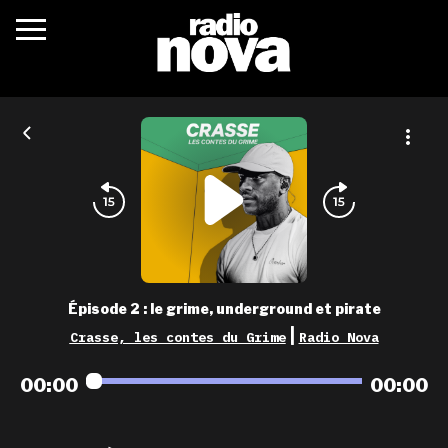
c’était quoi ?
actualités
podcasts
fréquences
nova aime
Épisode 2 : le grime, underground et pirate
les grilles
|
Crasse, les contes du Grime
Radio Nova
playlists
00:00
00:00
les radios