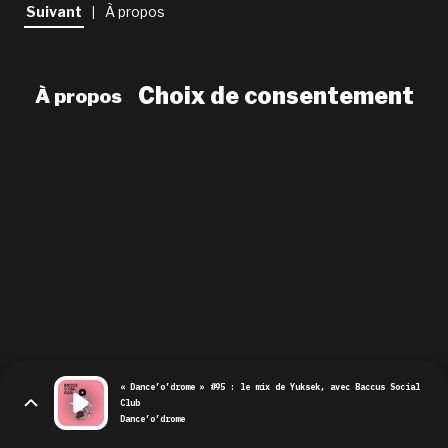
newsletter
Suivant
À propos
|
le shop
Choix de consentement
À propos
« Dance’o’drome » #95 : le mix de Yuksek, avec Baccus Social
Club
Dance’o’drome