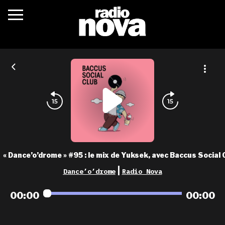
c’était quoi ?
actualités
podcasts
fréquences
nova aime
« Dance’o’drome » #95 : le mix de Yuksek, avec Baccus Social 
les grilles
|
Dance’o’drome
Radio Nova
playlists
00:00
00:00
les radios