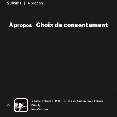
newsletter
Suivant
À propos
|
le shop
Choix de consentement
À propos
« Dance’o’Drome » #111 : le mix de Yuksek, avec Etienne
Piketty
Dance’o’drome