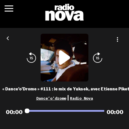
c’était quoi ?
actualités
podcasts
fréquences
nova aime
« Dance’o’Drome » #111 : le mix de Yuksek, avec Etienne Pike
les grilles
|
Dance’o’drome
Radio Nova
playlists
00:00
00:00
les radios