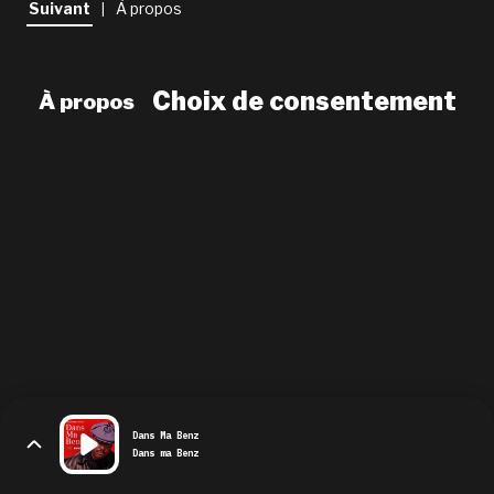
Suivant
À propos
|
newsletter
le shop
Choix de consentement
À propos
Dans Ma Benz
Dans ma Benz