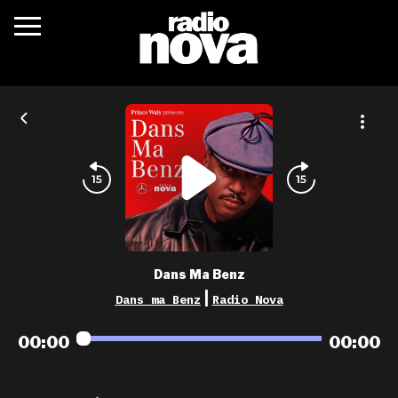
c’était quoi ?
actualités
podcasts
fréquences
nova aime
Dans Ma Benz
les grilles
|
Dans ma Benz
Radio Nova
playlists
00:00
00:00
les radios