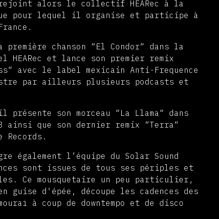
rejoint alors le collectif HEARec à la
ue pour lequel il organise et participe à
France.
a première chanson “El Condor“ dans la
el HEARec et lance son premier remix
ss“ avec le label mexicain Anti-Frequence
stre par ailleurs plusieurs podcasts et
il présente son morceau “La Llama“ dans
3 ainsi que son dernier remix “Terra“
te Records.
gre également l’équipe du Solar Sound
nces sont issues de tous ses périples et
les. Ce mousquetaire un peu particulier,
en guise d'épée, découpe les cadences des
mouraï à coup de downtempo et de disco