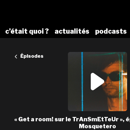
c’était quoi ?
actualités
podcasts
Épisodes
« Get a room! sur le TrAnSmEtTeUr », é
Mosquetero