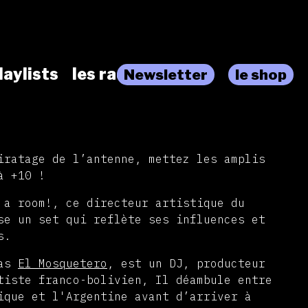
laylists
les radios
Newsletter
le shop
iratage de l’antenne, mettez les amplis
à +10 !
 a room!, ce directeur artistique du
e un set qui reflète ses influences et
s.
ias
El Mosquetero
, est un DJ, producteur
tiste franco-bolivien, Il déambule entre
ique et l'Argentine avant d’arriver à