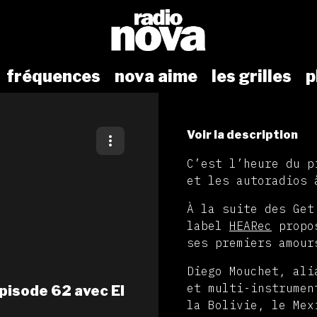
fréquences
nova aime
les grilles
p
Voir la description
C’est l’heure du p
et les autoradios 
À la suite des Get
label
HEARec
propos
ses premiers amour
Diego Mouchet, al
et multi-instrumen
pisode 62 avec El
la Bolivie, le Mex