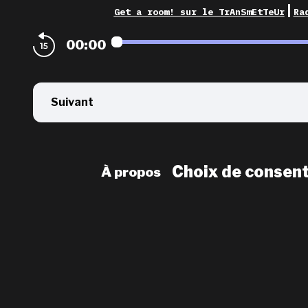
|
Get a room! sur le TrAnSmEtTeUr
Ra
00:00
Suivant
Choix de consen
À propos