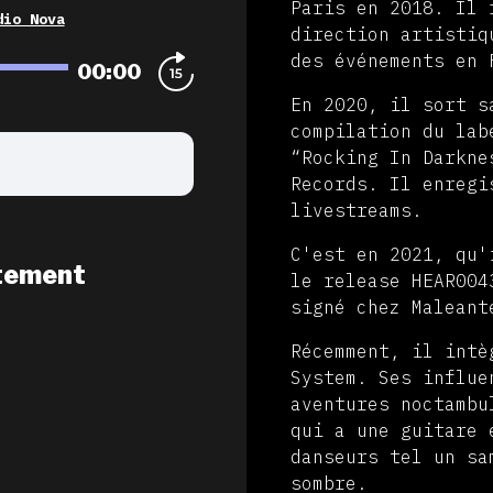
Paris en 2018. Il 
dio Nova
direction artistiq
des événements en 
00:00
En 2020, il sort s
compilation du lab
“Rocking In Darkne
Records. Il enregi
livestreams.
C'est en 2021, qu'
tement
le release HEAR004
signé chez Malean
Récemment, il intè
System. Ses influe
aventures noctambu
qui a une guitare 
danseurs tel un sa
sombre.