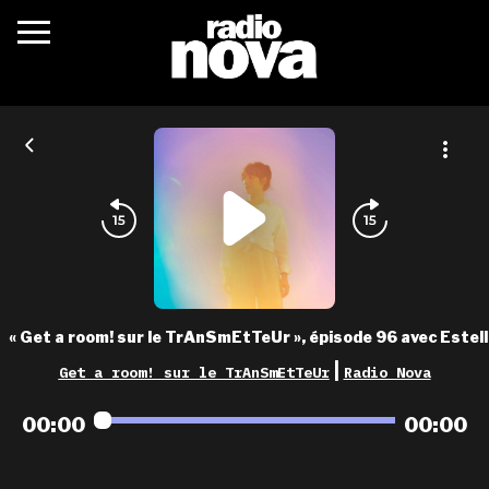
c’était quoi ?
actualités
podcasts
fréquences
nova aime
« Get a room! sur le TrAnSmEtTeUr », épisode 96 avec Estell
les grilles
|
Get a room! sur le TrAnSmEtTeUr
Radio Nova
playlists
00:00
00:00
les radios