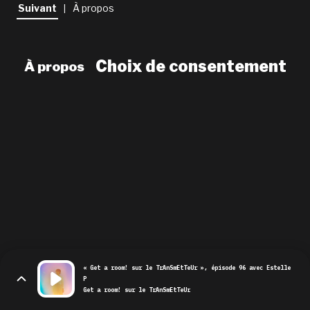
newsletter
Suivant
À propos
|
le shop
Choix de consentement
À propos
« Get a room! sur le TrAnSmEtTeUr », épisode 96 avec Estelle
P
Get a room! sur le TrAnSmEtTeUr