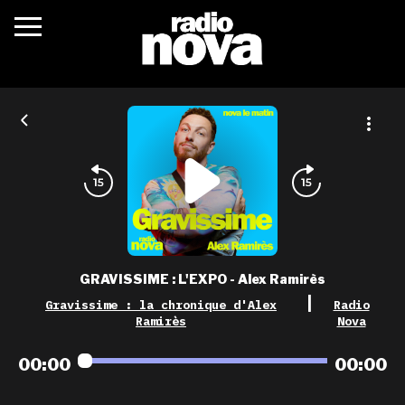
c’était quoi ?
actualités
podcasts
fréquences
nova aime
GRAVISSIME : L'EXPO - Alex Ramirès
les grilles
|
Gravissime : la chronique d'Alex
Radio
Ramirès
Nova
playlists
00:00
00:00
les radios