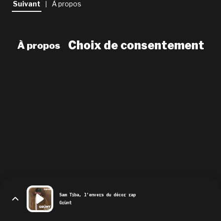
Suivant
À propos
|
newsletter
le shop
Choix de consentement
À propos
Sam Tiba, l’envers du décor rap
Grünt