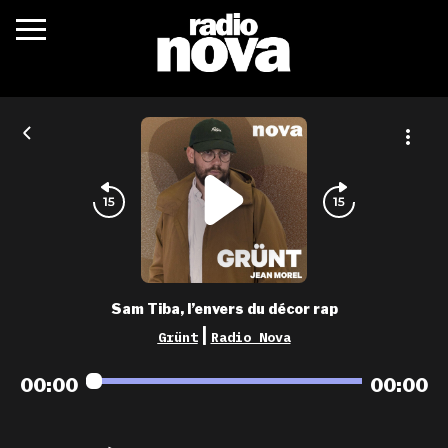
c’était quoi ?
actualités
podcasts
fréquences
nova aime
Sam Tiba, l’envers du décor rap
les grilles
|
Grünt
Radio Nova
playlists
00:00
00:00
les radios