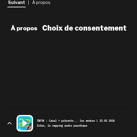
Suivant
À propos
|
newsletter
le shop
Choix de consentement
À propos
INFOX : Canal + présente... les ewokes | 22.05.2026
Infox, le zapping audio parodique