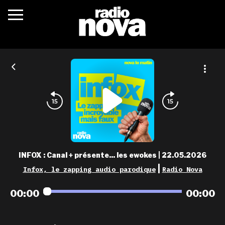
c’était quoi ?
actualités
podcasts
fréquences
nova aime
INFOX : Canal + présente... les ewokes | 22.05.2026
les grilles
|
Infox, le zapping audio parodique
Radio Nova
playlists
00:00
00:00
les radios