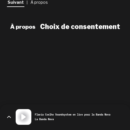
Suivant
À propos
|
newsletter
le shop
Choix de consentement
À propos
Flavia Coelho Soundsystem en live pour la Banda Nova
La Banda Nova