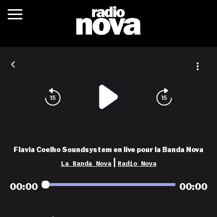
c’était quoi ?
actualités
podcasts
fréquences
nova aime
Flavia Coelho Soundsystem en live pour la Banda Nova
les grilles
|
La Banda Nova
Radio Nova
playlists
00:00
00:00
les radios