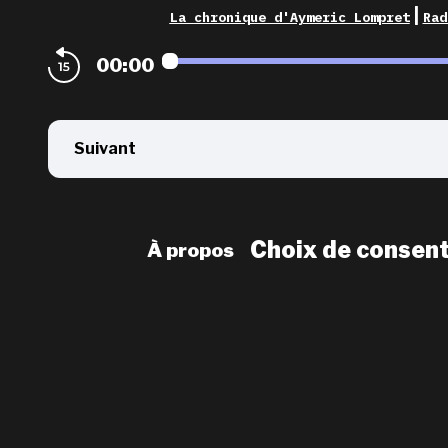
|
La chronique d'Aymeric Lompret
Rad
00:00
Suivant
Choix de consen
À propos