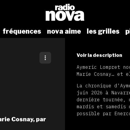
fréquences
nova aime
les grilles
p
Voir la description
Aymeric Lompret no
Marie Cosnay… et e
La chronique d'Aym
juin 2026 à Navarr
dernière tournée, 
mardis et samedis 
possible par Enerc
Marie Cosnay, par