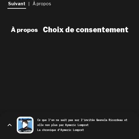
newsletter
Suivant
À propos
|
le shop
Choix de consentement
À propos
Ce que l'on ne sait pas sur l'invitée Gwenola Ricordeau et
elle non plus par Aymeric Lompret
La chronique d'Aymeric Lompret