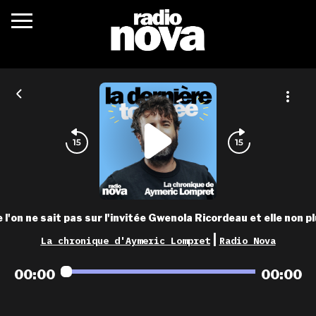
c’était quoi ?
actualités
podcasts
fréquences
nova aime
 l'on ne sait pas sur l'invitée Gwenola Ricordeau et elle non 
les grilles
|
La chronique d'Aymeric Lompret
Radio Nova
playlists
00:00
00:00
les radios