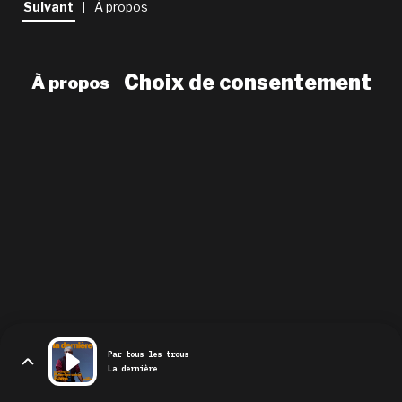
Suivant
À propos
|
newsletter
le shop
Choix de consentement
À propos
Par tous les trous
La dernière