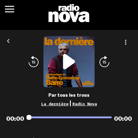
c’était quoi ?
actualités
podcasts
fréquences
nova aime
Par tous les trous
les grilles
|
La dernière
Radio Nova
playlists
00:00
00:00
les radios