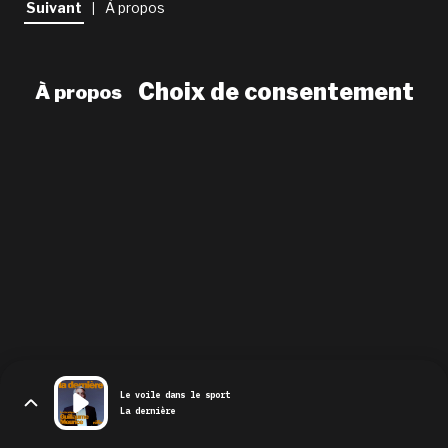
Suivant
À propos
|
newsletter
le shop
Choix de consentement
À propos
Le voile dans le sport
La dernière