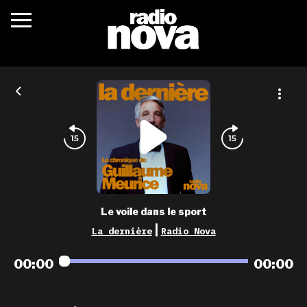
c’était quoi ?
actualités
podcasts
fréquences
nova aime
Le voile dans le sport
les grilles
|
La dernière
Radio Nova
playlists
00:00
00:00
les radios