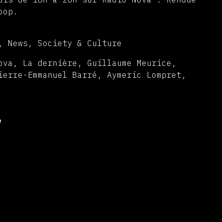
oop.
, News, Society & Culture
ova, La dernière, Guillaume Meurice,
ierre-Emmanuel Barré, Aymeric Lompret,
e