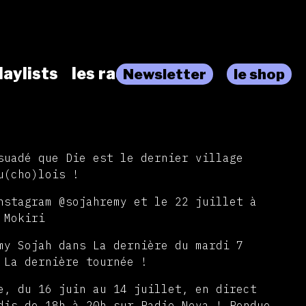
laylists
les radios
Newsletter
le shop
suadé que Die est le dernier village
u(cho)lois !
nstagram @sojahremy et le 22 juillet à
 Mokiri
my Sojah dans La dernière du mardi 7
 La dernière tournée !
e, du 16 juin au 14 juillet, en direct
dis de 18h à 20h sur Radio Nova ! Rendue