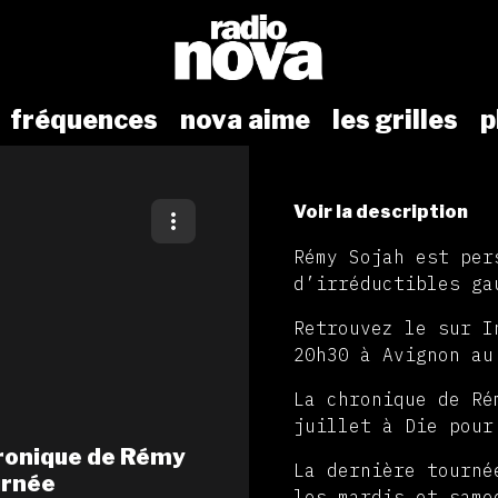
fréquences
nova aime
les grilles
p
Voir la description
Rémy Sojah est per
d’irréductibles ga
Retrouvez le sur I
20h30 à Avignon au
La chronique de Ré
juillet à Die pour
chronique de Rémy
La dernière tourné
urnée
les mardis et same