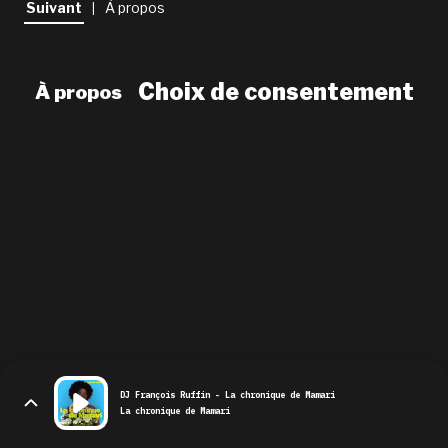
Suivant
À propos
|
newsletter
le shop
Choix de consentement
À propos
DJ François Ruffin - La chronique de Mamari
La chronique de Mamari