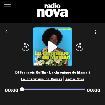
c’était quoi ?
actualités
podcasts
fréquences
nova aime
DJ François Ruffin - La chronique de Mamari
les grilles
|
La chronique de Mamari
Radio Nova
playlists
00:00
00:00
les radios