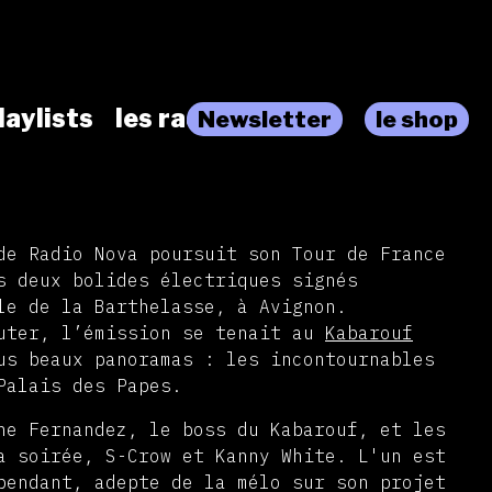
laylists
les radios
Newsletter
le shop
de Radio Nova poursuit son Tour de France
s deux bolides électriques signés
le de la Barthelasse, à Avignon.
uter, l’émission se tenait au
Kabarouf
us beaux panoramas : les incontournables
Palais des Papes.
he Fernandez, le boss du Kabarouf, et les
a soirée, S-Crow et Kanny White. L'un est
pendant, adepte de la mélo sur son projet