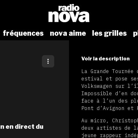
fréquences
nova aime
les grilles
p
Voir la description
La Grande Tournée 
estival et pose se
Volkswagen sur l’î
Impossible d’en do
face à l’un des pl
Pont d’Avignon et 
Au micro, Christop
n en direct du
deux artistes de l
jeune rappeur indé