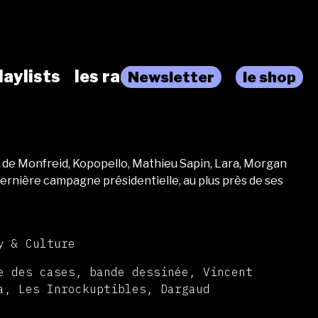
laylists
les radios
Newsletter
le shop
de Monfreid, Kopopello, Mathieu Sapin, Lara, Morgan
 dernière campagne présidentielle, au plus près de ses
y & Culture
e des cases, bande dessinée, Vincent
a, Les Inrockuptibles, Dargaud