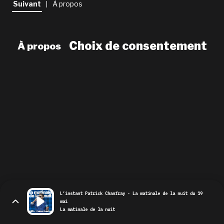
Suivant
À propos
|
newsletter
le shop
Choix de consentement
À propos
L’instant Patrick Chanfray - La matinale de la nuit du 19
mai
La matinale de la nuit