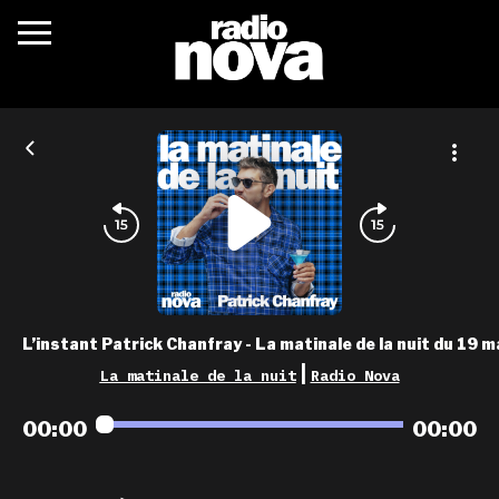
c’était quoi ?
actualités
podcasts
fréquences
nova aime
L’instant Patrick Chanfray - La matinale de la nuit du 19 m
les grilles
|
La matinale de la nuit
Radio Nova
playlists
00:00
00:00
les radios