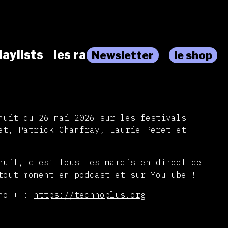
laylists
les radios
Newsletter
le shop
nuit du 26 mai 2026 sur les festivals
et, Patrick Chanfray, Laurie Peret et
nuit, c'est tous les mardis en direct de
tout moment en podcast et sur YouTube !
hno + :
https://technoplus.org