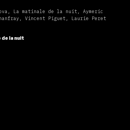
ova, La matinale de la nuit, Aymeric
hanfray, Vincent Piguet, Laurie Peret
 de la nuit