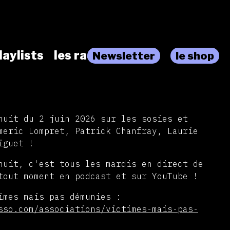
laylists
les radios
Newsletter
le shop
nuit du 2 juin 2026 sur les sosies et
meric Lompret, Patrick Chanfray, Laurie
iguet !
nuit, c'est tous les mardis en direct de
tout moment en podcast et sur YouTube !
imes mais pas démunies :
sso.com/associations/victimes-mais-pas-