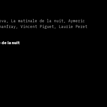
ova, La matinale de la nuit, Aymeric
hanfray, Vincent Piguet, Laurie Peret
 de la nuit