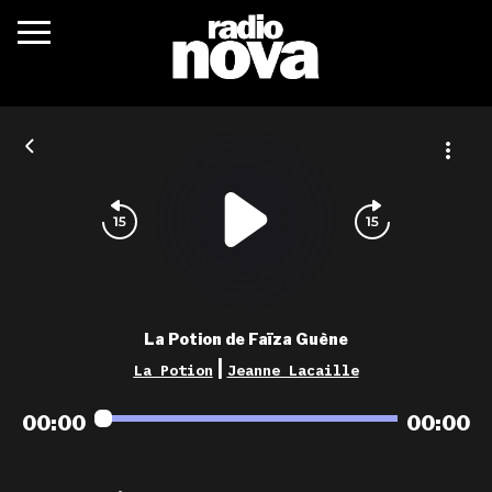
c’était quoi ?
actualités
podcasts
fréquences
nova aime
La Potion de Faïza Guène
les grilles
|
La Potion
Jeanne Lacaille
playlists
00:00
00:00
les radios