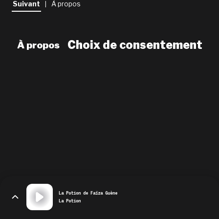
Suivant
À propos
|
newsletter
le shop
Choix de consentement
À propos
La Potion de Faïza Guène
La Potion