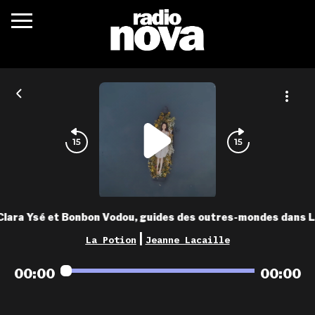
c’était quoi ?
actualités
podcasts
fréquences
nova aime
Clara Ysé et Bonbon Vodou, guides des outres-mondes dans L
les grilles
|
La Potion
Jeanne Lacaille
playlists
00:00
00:00
les radios