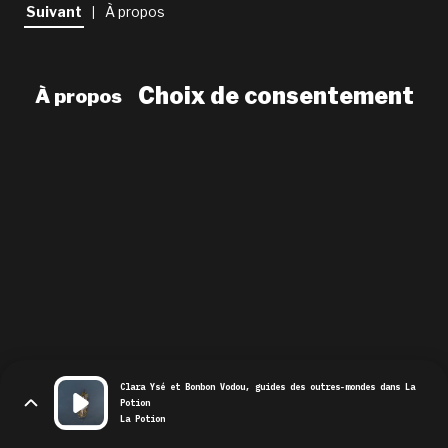
newsletter
Suivant
À propos
|
le shop
Choix de consentement
À propos
Clara Ysé et Bonbon Vodou, guides des outres-mondes dans La
Potion
La Potion