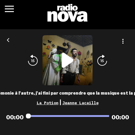
c’était quoi ?
actualités
podcasts
fréquences
nova aime
monie à l'autre, j'ai fini par comprendre que la musique est 
les grilles
|
La Potion
Jeanne Lacaille
playlists
00:00
00:00
les radios