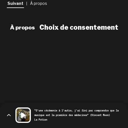
newsletter
Suivant
À propos
|
le shop
Choix de consentement
À propos
"D'une cérémonie à l'autre, j'ai fini par comprendre que la
musique est la première des médecines" (Vincent Moon)
La Potion