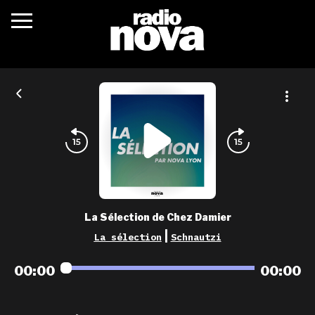
c’était quoi ?
actualités
podcasts
fréquences
nova aime
La Sélection de Chez Damier
les grilles
|
La sélection
Schnautzi
playlists
00:00
00:00
les radios