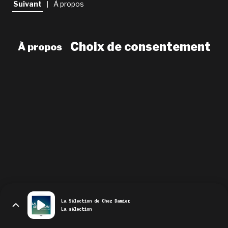
Suivant
À propos
|
newsletter
le shop
Choix de consentement
À propos
La Sélection de Chez Damier
La sélection