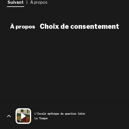
Suivant
À propos
|
newsletter
le shop
Choix de consentement
À propos
L'Escale mythique du quartier latin
La Traque