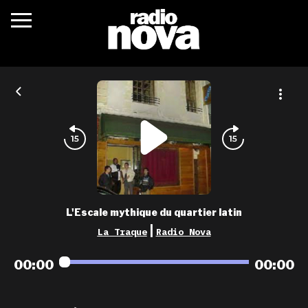
c’était quoi ?
actualités
podcasts
fréquences
nova aime
L'Escale mythique du quartier latin
les grilles
|
La Traque
Radio Nova
playlists
00:00
00:00
les radios