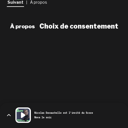
Suivant
À propos
|
newsletter
le shop
Choix de consentement
À propos
Nicolas Duvauchelle est l'invité du Score
Nova le soir