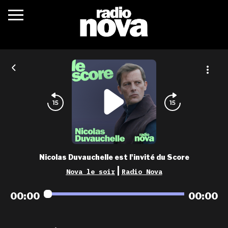
c’était quoi ?
actualités
podcasts
fréquences
nova aime
Nicolas Duvauchelle est l'invité du Score
les grilles
|
Nova le soir
Radio Nova
playlists
00:00
00:00
les radios